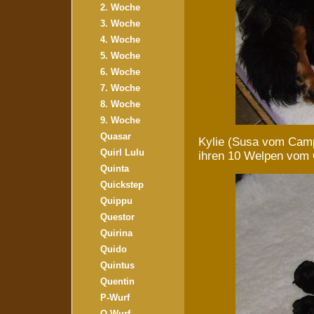
2. Woche
3. Woche
4. Woche
5. Woche
6. Woche
7. Woche
8. Woche
9. Woche
Quasar
Kylie (Susa vom Camp
Quirl Lulu
ihren 10 Welpen vom
Quinta
Quickstep
Quippu
Questor
Quirina
Quido
Quintus
Quentin
P-Wurf
O-Wurf