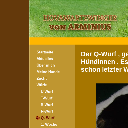
Startseite
Der Q-Wurf , g
Aktuelles
Hündinnen . Es 
Über mich
schon letzter W
Meine Hunde
Zucht
Würfe
U-Wurf
T-Wurf
S-Wurf
R-Wurf
Q- Wurf
1. Woche