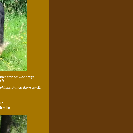
aber erst am Sonntag!
ach
geklappt hat es dann am 11.
ne
erlin