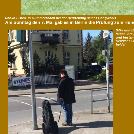
Ranko / Theo in Gummersbach bei der Beurteilung seines Gangwerks
Am Sonntag den 7. Mai gab es in Berlin die Prüfung zum Hun
Silke und 
haben ihre
und bestan
Herzliche 
beide!