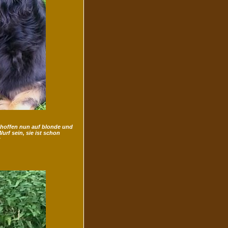
 hoffen nun auf blonde und
rf sein, sie ist schon