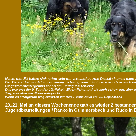
Naemi und Eik haben sich sofort sehr gut verstanden, zum Deckakt kam es dann 
Der Tierarzt hat wohl doch ein wenig zu früh grünes Licht gegeben, da er mich n
Progesterontestergebnis schon am Freitag los schickte.
Das war erst der 9. Tag der Läufigkeit. Eigentlich stand sie auch schon gut, aber 
Tag, was eher der Norm entspricht.
Wenn es erfolgreich war, erwarten wir den T-Wurf etwa am 10. September.
20./21. Mai an diesem Wochenende gab es wieder 2 bestande
Jugendbeurteilungen / Ranko in Gummersbach und Rudo in B