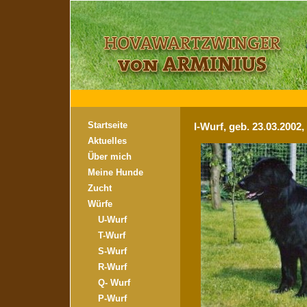
Startseite
I-Wurf, geb. 23.03.2002
Aktuelles
Über mich
Meine Hunde
Zucht
Würfe
U-Wurf
T-Wurf
S-Wurf
R-Wurf
Q- Wurf
P-Wurf