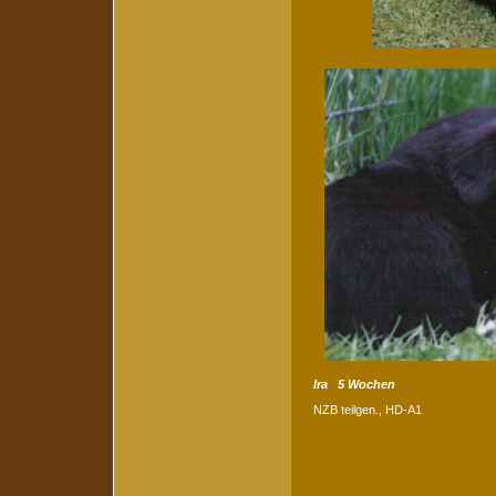
Ira 5 Wochen
NZB teilgen., HD-A1